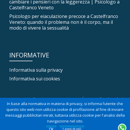
cambiare i pensieri con la leggerezza | Psicologo a
Castelfranco Veneto
Psicologo per eiaculazione precoce a Castelfranco
Veneto: quando il problema non è il corpo, ma il
modo di vivere la sessualità
INFORMATIVE
Informativa sulla privacy
Informativa sui cookies
Dr. Damiano Pellizzari - P.Iva 04040710263 - È iscritto all'Ordine degli
In base alla normativa in materia di privacy, si informa l’utente che
Psicologi del Veneto, sezione A, numero 3567
questo sito web non utilizza cookie di profilazione al fine di inviare
messaggi pubblicitari mirati, tuttavia utilizza cookie per l'analisi della
M
Llorix One Lite
con tecnologia
WordPress
navigazione nel sito.
Ok
Leggi di più