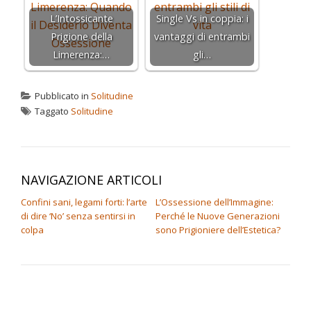
L’Intossicante
Single Vs in coppia: i
Prigione della
vantaggi di entrambi
Limerenza:…
gli…
Pubblicato in
Solitudine
Taggato
Solitudine
NAVIGAZIONE ARTICOLI
Confini sani, legami forti: l’arte
L’Ossessione dell’Immagine:
di dire ‘No’ senza sentirsi in
Perché le Nuove Generazioni
colpa
sono Prigioniere dell’Estetica?