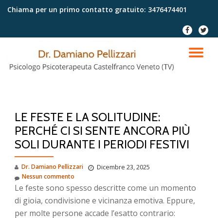
Chiama per un primo contatto gratuito:
3476474401
Passa
fa-
fa-
al
facebook
twitter
contenuto
TO
NA
LE FESTE E LA SOLITUDINE:
PERCHÉ CI SI SENTE ANCORA PIÙ
SOLI DURANTE I PERIODI FESTIVI
Dr. Damiano Pellizzari
Dicembre 23, 2025
Nessun commento
Le feste sono spesso descritte come un momento
di gioia, condivisione e vicinanza emotiva. Eppure,
per molte persone accade l’esatto contrario: