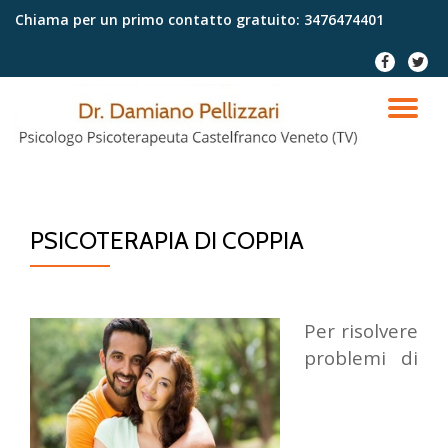
Chiama per un primo contatto gratuito:
3476474401
Passa
fa-
fa-
al
facebook
twitter
contenuto
TO
NA
PSICOTERAPIA DI COPPIA
Per risolvere
problemi di