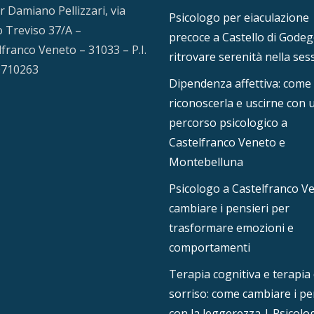
r Damiano Pellizzari, via
Psicologo per eiaculazione
 Treviso 37/A –
precoce a Castello di Godeg
lfranco Veneto – 31033 – P.I.
ritrovare serenità nella ses
0710263
Dipendenza affettiva: come
riconoscerla e uscirne con 
percorso psicologico a
Castelfranco Veneto e
Montebelluna
Psicologo a Castelfranco V
cambiare i pensieri per
trasformare emozioni e
comportamenti
Terapia cognitiva e terapia 
sorriso: come cambiare i pe
con la leggerezza | Psicolo