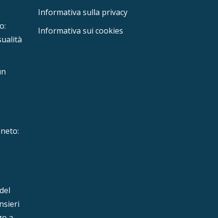
Informativa sulla privacy
o:
Informativa sui cookies
sualità
un
eneto:
del
nsieri
go a