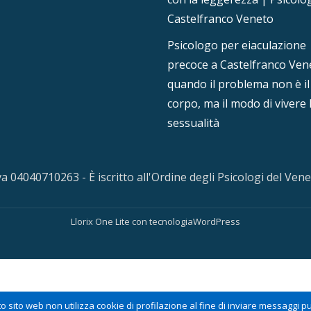
Castelfranco Veneto
Psicologo per eiaculazione
precoce a Castelfranco Ven
quando il problema non è il
corpo, ma il modo di vivere 
sessualità
Iva 04040710263 - È iscritto all'Ordine degli Psicologi del Ve
Llorix One Lite
con tecnologia
WordPress
 sito web non utilizza cookie di profilazione al fine di inviare messaggi pubb