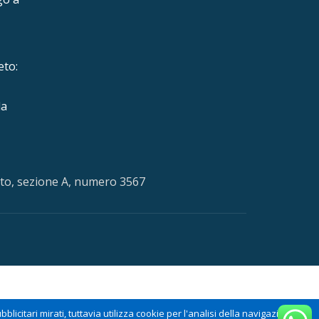
eto:
la
neto, sezione A, numero 3567
licitari mirati, tuttavia utilizza cookie per l'analisi della navigazione nel