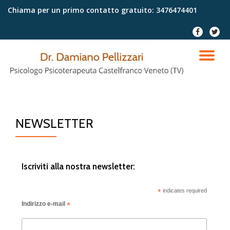
Chiama per un primo contatto gratuito:
3476474401
Passa
fa-
fa-
al
facebook
twitter
contenuto
TO
NA
NEWSLETTER
Iscriviti alla nostra newsletter:
*
indicates required
Indirizzo e-mail
*