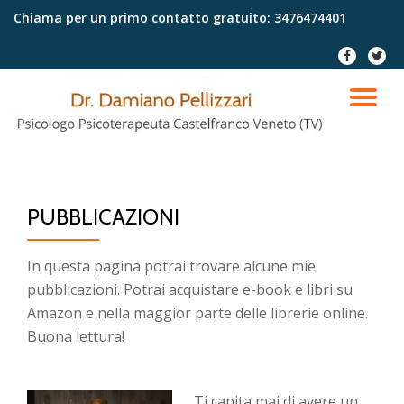
Chiama per un primo contatto gratuito:
3476474401
Passa
fa-
fa-
al
facebook
twitter
contenuto
TO
NA
PUBBLICAZIONI
In questa pagina potrai trovare alcune mie
pubblicazioni. Potrai acquistare e-book e libri su
Amazon e nella maggior parte delle librerie online.
Buona lettura!
Ti capita mai di avere un