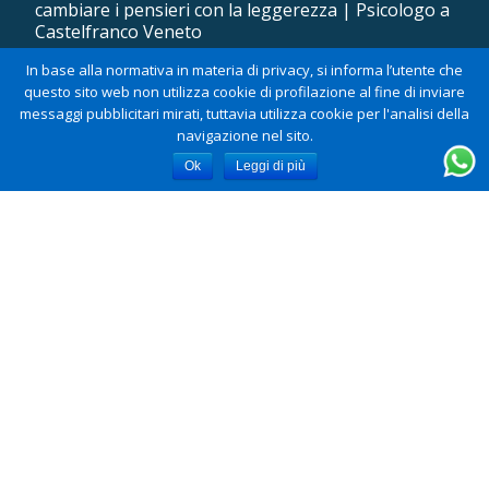
cambiare i pensieri con la leggerezza | Psicologo a
Castelfranco Veneto
Psicologo per eiaculazione precoce a Castelfranco
In base alla normativa in materia di privacy, si informa l’utente che
Veneto: quando il problema non è il corpo, ma il
questo sito web non utilizza cookie di profilazione al fine di inviare
modo di vivere la sessualità
messaggi pubblicitari mirati, tuttavia utilizza cookie per l'analisi della
navigazione nel sito.
Ok
Leggi di più
INFORMATIVE
Informativa sulla privacy
Informativa sui cookies
Dr. Damiano Pellizzari - P.Iva 04040710263 - È iscritto all'Ordine degli
Psicologi del Veneto, sezione A, numero 3567
M
Llorix One Lite
con tecnologia
WordPress