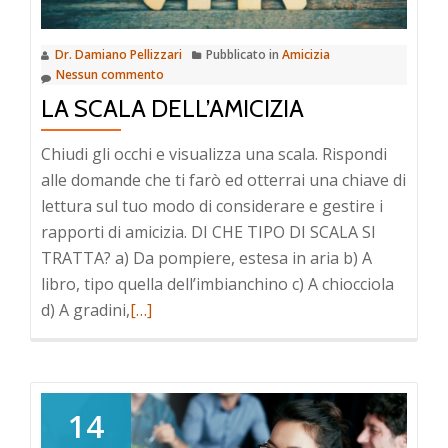
Dr. Damiano Pellizzari
Pubblicato in
Amicizia
Nessun commento
LA SCALA DELL’AMICIZIA
Chiudi gli occhi e visualizza una scala. Rispondi
alle domande che ti farò ed otterrai una chiave di
lettura sul tuo modo di considerare e gestire i
rapporti di amicizia. DI CHE TIPO DI SCALA SI
TRATTA? a) Da pompiere, estesa in aria b) A
libro, tipo quella dell’imbianchino c) A chiocciola
d) A gradini,
Leggi
[…]
di
pià
a
riguardoLa
14
scala