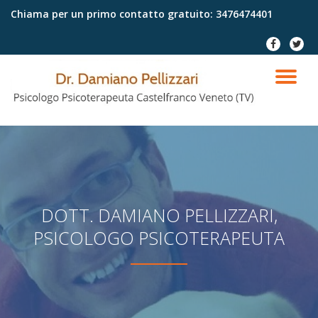
Chiama per un primo contatto gratuito:
3476474401
Passa
fa-
fa-
al
facebook
twitter
contenuto
TO
NA
DOTT. DAMIANO PELLIZZARI,
PSICOLOGO PSICOTERAPEUTA