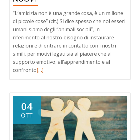
“L’amicizia non è una grande cosa, è un milione
di piccole cose” (cit.) Si dice spesso che noi esseri
umani siamo degli “animali sociali”, in
riferimento al nostro bisogno di instaurare
relazioni e di entrare in contatto con i nostri
simili, per motivi legati sia al piacere che al
supporto emotivo, all’apprendimento e al
confronto
Leggi
[…]
di
pià
a
riguardoCome
04
trovare
OTT
sempre
amici
nuovi