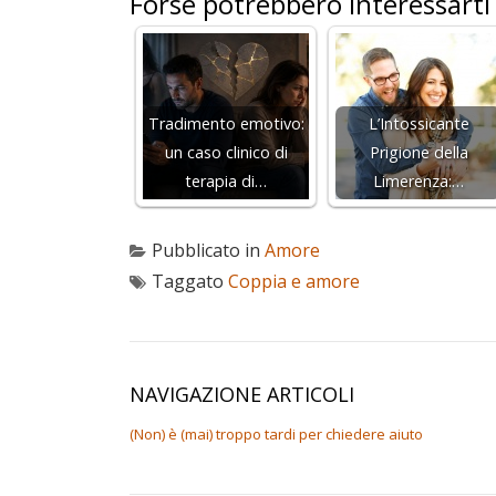
Forse potrebbero interessarti
Tradimento emotivo:
L’Intossicante
un caso clinico di
Prigione della
terapia di…
Limerenza:…
Pubblicato in
Amore
Taggato
Coppia e amore
NAVIGAZIONE ARTICOLI
(Non) è (mai) troppo tardi per chiedere aiuto