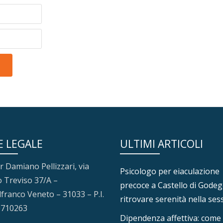
E LEGALE
ULTIMI ARTICOLI
r Damiano Pellizzari, via
Psicologo per eiaculazione
 Treviso 37/A –
precoce a Castello di Godeg
lfranco Veneto – 31033 – P.I.
ritrovare serenità nella ses
0710263
Dipendenza affettiva: come