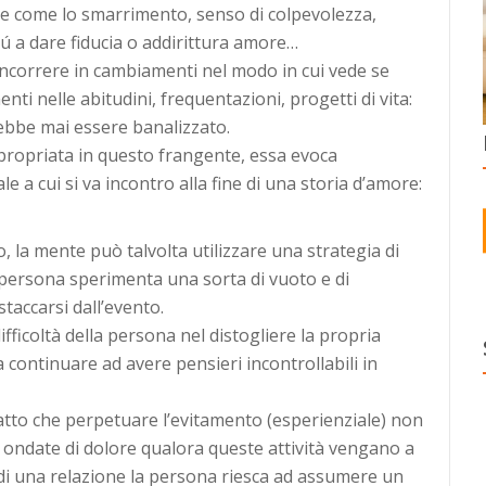
ive come lo smarrimento, senso di colpevolezza,
piú a dare fiducia o addirittura amore…
incorrere in cambiamenti nel modo in cui vede se
nti nelle abitudini, frequentazioni, progetti di vita:
rebbe mai essere banalizzato.
ppropriata in questo frangente, essa evoca
e a cui si va incontro alla fine di una storia d’amore:
a mente può talvolta utilizzare una strategia di
persona sperimenta una sorta di vuoto e di
taccarsi dall’evento.
ficoltà della persona nel distogliere la propria
continuare ad avere pensieri incontrollabili in
fatto che perpetuare l’evitamento (esperienziale) non
 ondate di dolore qualora queste attività vengano a
e di una relazione la persona riesca ad assumere un