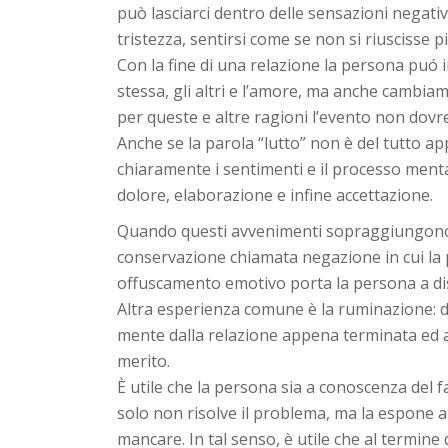
può lasciarci dentro delle sensazioni negat
tristezza, sentirsi come se non si riuscisse 
Con la fine di una relazione la persona puó 
stessa, gli altri e l’amore, ma anche cambiame
per queste e altre ragioni l’evento non dov
Anche se la parola “lutto” non è del tutto a
chiaramente i sentimenti e il processo mental
dolore, elaborazione e infine accettazione.
Quando questi avvenimenti sopraggiungono, l
conservazione chiamata negazione in cui la 
offuscamento emotivo porta la persona a dis
Altra esperienza comune è la ruminazione: dif
mente dalla relazione appena terminata ed a 
merito.
È utile che la persona sia a conoscenza del 
solo non risolve il problema, ma la espone a
mancare. In tal senso, è utile che al termin