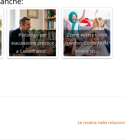
 anche:
Psicologo per
Come essere buoni
eiaculazione precoce
genitori. Come NON
a Castelfranco…
essere un…
Le routine nelle relazioni