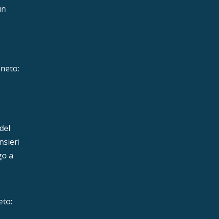
un
eneto:
del
nsieri
go a
eto: