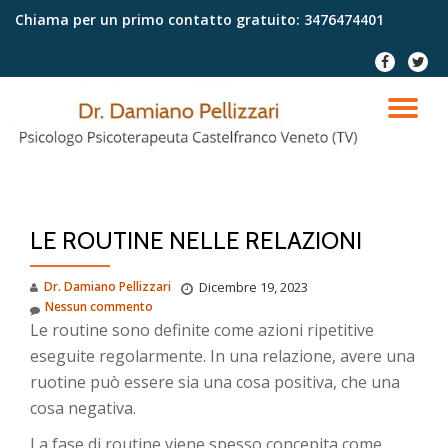
Chiama per un primo contatto gratuito:
3476474401
Passa
fa-
fa-
al
facebook
twitter
contenuto
TO
NA
LE ROUTINE NELLE RELAZIONI
Dr. Damiano Pellizzari
Dicembre 19, 2023
Nessun commento
Le routine sono definite come azioni ripetitive
eseguite regolarmente. In una relazione, avere una
ruotine può essere sia una cosa positiva, che una
cosa negativa.
La fase di routine viene spesso concepita come