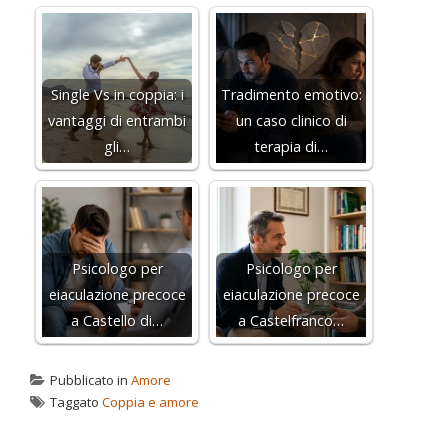
Single Vs in coppia: i
Tradimento emotivo:
vantaggi di entrambi
un caso clinico di
gli…
terapia di…
Psicologo per
Psicologo per
eiaculazione precoce
eiaculazione precoce
a Castello di…
a Castelfranco…
Pubblicato in
Amore
Taggato
Coppia e amore