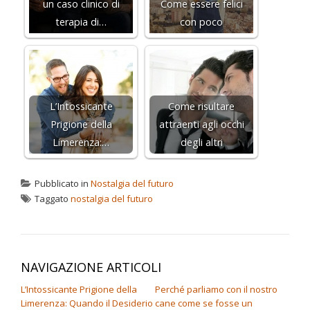
un caso clinico di
Come essere felici
terapia di…
con poco
L’Intossicante
Come risultare
Prigione della
attraenti agli occhi
Limerenza:…
degli altri
Pubblicato in
Nostalgia del futuro
Taggato
nostalgia del futuro
NAVIGAZIONE ARTICOLI
L’Intossicante Prigione della
Perché parliamo con il nostro
Limerenza: Quando il Desiderio
cane come se fosse un