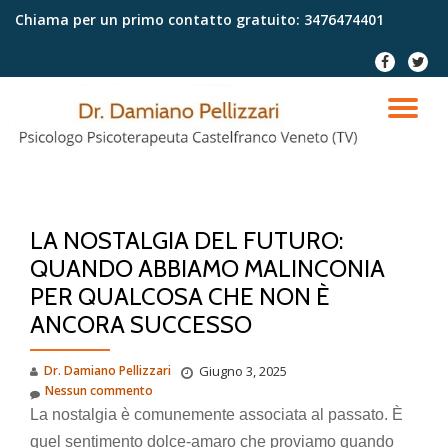
Chiama per un primo contatto gratuito:
3476474401
Passa
fa-
fa-
al
facebook
twitter
contenuto
TO
NA
LA NOSTALGIA DEL FUTURO:
QUANDO ABBIAMO MALINCONIA
PER QUALCOSA CHE NON È
ANCORA SUCCESSO
Dr. Damiano Pellizzari
Giugno 3, 2025
Nessun commento
La nostalgia è comunemente associata al passato. È
quel sentimento dolce-amaro che proviamo quando