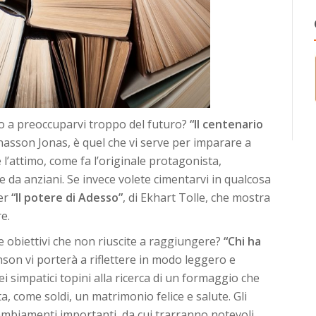
o a preoccuparvi troppo del futuro?
“Il centenario
onasson Jonas, è quel che vi serve per imparare a
l’attimo, come fa l’originale protagonista,
e da anziani. Se invece volete cimentarvi in qualcosa
per
“Il potere di Adesso”
, di Ekhart Tolle, che mostra
e.
e obiettivi che non riuscite a raggiungere?
“Chi ha
son vi porterà a riflettere in modo leggero e
ei simpatici topini alla ricerca di un formaggio che
, come soldi, un matrimonio felice e salute. Gli
ambiamenti importanti, da cui trarranno notevoli