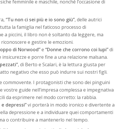
 psiche femminile e maschile, nonché l’occasione di
ra,
“Tu non ci sei più e io sono giù”
, delle autrici
tta la famiglia nel faticoso processo di
e a piccini, il libro non è soltanto da leggere, ma
 riconoscere e gestire le emozioni.
roppo di Norwood”
e
“Donne che corrono coi lupi”
di
 insicurezze e porre fine a una relazione malsana.
 spezzati”
, di Berto e Scalari, è la lettura giusta per
patto negativo che esso può indurre sui nostri figli.
 e commovente. I protagonisti che sono dei pinguini
 le vostre guide nell’impresa complessa e impegnativa
cili da esprimere nel modo corretto: la rabbia.
i e depressi”
vi porterà in modo ironico e divertente a
e della depressione e a individuare quei comportamenti
ma o contribuire a mantenerlo nel tempo.