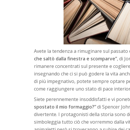
Avete la tendenza a rimuginare sul passato 
che saltò dalla finestra e scomparve”
, di J
rimanere concentrati sul presente e cogliere 
insegnando che ci si può godere la vita anch
di più impegnativo, potete sempre optare 
come raggiungere uno stato di pace interior
Siete perennemente insoddisfatti e vi ponet
spostato il mio formaggio?”
di Spencer John
divertente. I protagonisti della storia sono d
simboleggia tutto ciò che vorremmo dalla vita
animaletti però si troveranno a subire dei c