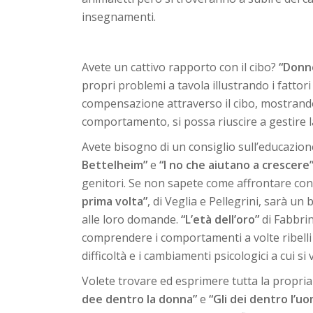
insegnamenti.
Avete un cattivo rapporto con il cibo?
“Donn
propri problemi a tavola illustrando i fatto
compensazione attraverso il cibo, mostrando 
comportamento, si possa riuscire a gestire 
Avete bisogno di un consiglio sull’educazione 
Bettelheim”
e
“I no che aiutano a crescere
genitori. Se non sapete come affrontare con
prima volta”
, di Veglia e Pellegrini, sarà u
alle loro domande.
“L’età dell’oro”
di Fabbrin
comprendere i comportamenti a volte ribelli 
difficoltà e i cambiamenti psicologici a cui si 
Volete trovare ed esprimere tutta la propria 
dee dentro la donna”
e
“Gli dei dentro l’u