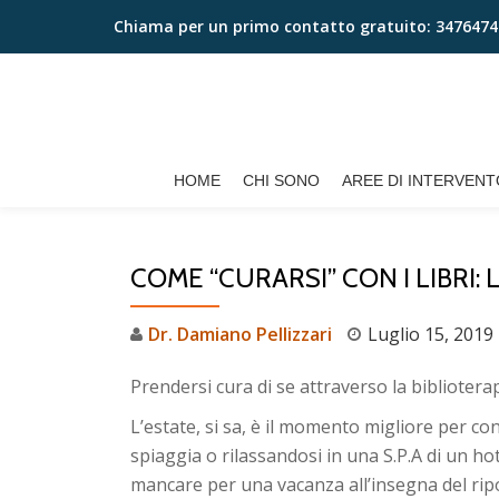
Chiama per un primo contatto gratuito:
3476474
Passa
al
contenuto
HOME
CHI SONO
AREE DI INTERVENT
COME “CURARSI” CON I LIBRI:
Dr. Damiano Pellizzari
Luglio 15, 2019
Prendersi cura di se attraverso la bibliotera
L’estate, si sa, è il momento migliore per co
spiaggia o rilassandosi in una S.P.A di un ho
mancare per una vacanza all’insegna del ripo