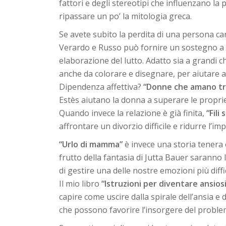
fattori e degli stereotipi che influenzano la
ripassare un po’ la mitologia greca.
Se avete subito la perdita di una persona ca
Verardo e Russo può fornire un sostegno a tu
elaborazione del lutto. Adatto sia a grandi ch
anche da colorare e disegnare, per aiutare a
Dipendenza affettiva?
“Donne che amano t
Estès aiutano la donna a superare le proprie
Quando invece la relazione è già finita,
“Fili
affrontare un divorzio difficile e ridurre l’im
“Urlo di mamma”
è invece una storia tenera
frutto della fantasia di Jutta Bauer saranno
di gestire una delle nostre emozioni più diffi
Il mio libro
“Istruzioni per diventare ansios
capire come uscire dalla spirale dell’ansia 
che possono favorire l’insorgere del proble