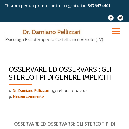
Chiama per un primo contatto gratuito:
3476474401
Passa
fa-
fa-
al
facebook
twitter
contenuto
TO
NA
OSSERVARE ED OSSERVARSI: GLI
STEREOTIPI DI GENERE IMPLICITI
Dr. Damiano Pellizzari
Febbraio 14, 2023
Nessun commento
OSSERVARE ED OSSERVARSI: GLI STEREOTIPI DI